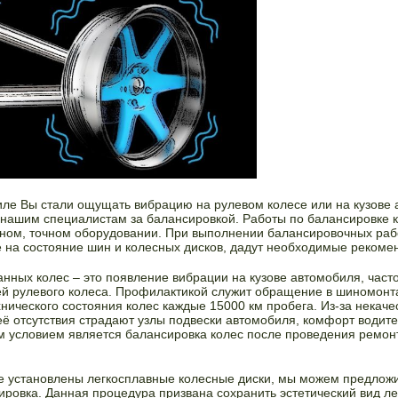
иле Вы стали ощущать вибрацию на рулевом колесе или на кузове 
 нашим специалистам за балансировкой. Работы по балансировке 
ном, точном оборудовании. При выполнении балансировочных раб
 на состояние шин и колесных дисков, дадут необходимые рекоме
ных колес – это появление вибрации на кузове автомобиля, част
й рулевого колеса. Профилактикой служит обращение в шиномон
нического состояния колес каждые 15000 км пробега. Из-за некаче
её отсутствия страдают узлы подвески автомобиля, комфорт водите
 условием является балансировка колес после проведения ремон
 установлены легкосплавные колесные диски, мы можем предложи
сировка. Данная процедура призвана сохранить эстетический вид л