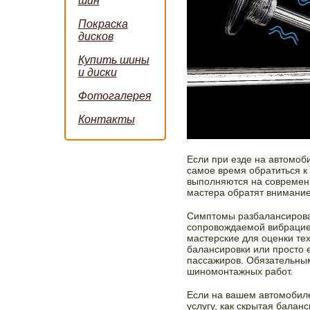
шин
Покраска
дисков
Купить шины
и диски
Фотогалерея
Контакты
Если при езде на автомоб
самое время обратиться к
выполняются на современ
мастера обратят внимание
Симптомы разбалансирован
сопровождаемой вибрацие
мастерские для оценки тех
балансировки или просто 
пассажиров. Обязательным
шиномонтажных работ.
Если на вашем автомобиле
услугу, как скрытая балан