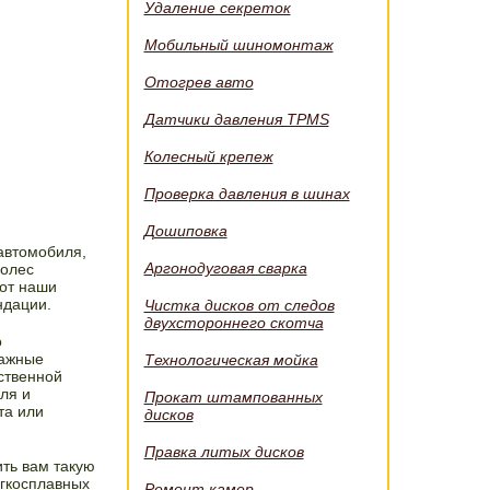
Удаление секреток
Мобильный шиномонтаж
Отогрев авто
Датчики давления TPMS
Колесный крепеж
Проверка давления в шинах
Дошиповка
автомобиля,
Аргонодуговая сварка
колес
от наши
ндации.
Чистка дисков от следов
двухстороннего скотча
о
тажные
Технологическая мойка
ственной
ля и
Прокат штампованных
та или
дисков
Правка литых дисков
ть вам такую
егкосплавных
Ремонт камер