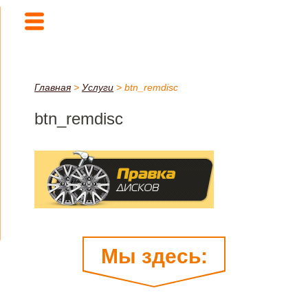
Главная
>
Услуги
>
btn_remdisc
btn_remdisc
Мы здесь: